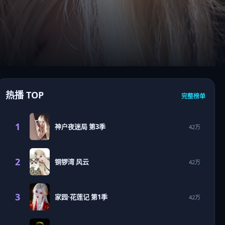
热播 TOP
完整榜单
1
神户夜迷局 第3季
42万
2
铜锣湾 风云
42万
3
家园·花莲记 第1季
42万