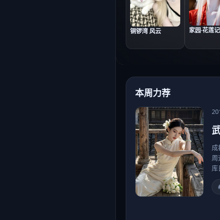
家园·花莲记
铜锣湾 风云
本周力荐
20
武
成
周
库