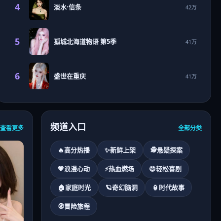
4
淡水·信条
42万
5
孤城北海道物语 第5季
41万
6
盛世在重庆
41万
频道入口
查看更多
全部分类
🔥
高分热播
✨
新鲜上架
🕵
悬疑探案
💗
浪漫心动
⚡
热血燃场
😄
轻松喜剧
🏠
家庭时光
🪐
奇幻脑洞
🏮
时代故事
🧭
冒险旅程