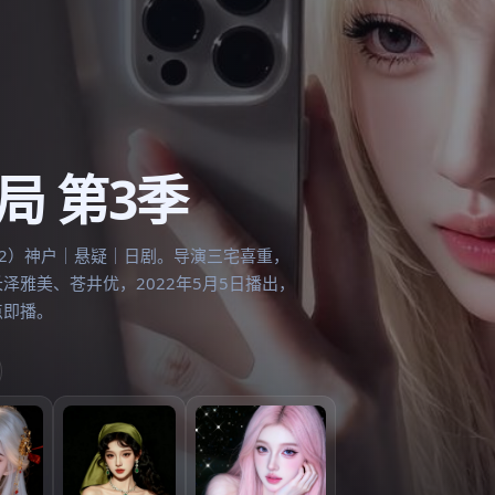
-
免费观看在线高清电视剧
局 第3季
022）神户｜悬疑｜日剧。导演三宅喜重，
泽雅美、苍井优，2022年5月5日播出，
点即播。