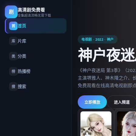
高清剧免费看
高清剧免费看
剧
全集超清流畅无需下载
首页
首
电视剧
·
2022
·
神户
片库
库
神户夜迷
分类
类
《神户夜迷局 第3季》（2
热播榜
榜
主演堺雅人、神木隆之介、长
免费观看在线高清电视剧即
搜索
搜
立即播放
进入频道